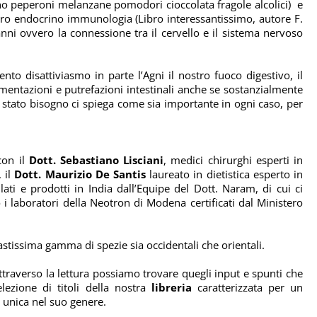
eno peperoni melanzane pomodori cioccolata fragole alcolici)
e
uro endocrino immunologia (Libro interessantissimo, autore F.
anni ovvero la connessione tra il cervello e il sistema nervoso
o disattiviasmo in parte l’Agni il nostro fuoco digestivo, il
rmentazioni e putrefazioni intestinali anche se sostanzialmente
stato bisogno ci spiega come sia importante in ogni caso, per
on il
Dott. Sebastiano Lisciani
, medici chirurghi esperti in
 il
Dott. Maurizio De Santis
laureato in dietistica esperto in
ti e prodotti in India dall’Equipe del Dott. Naram, di cui ci
o i laboratori della Neotron di Modena certificati dal Ministero
astissima gamma di spezie sia occidentali che orientali.
traverso la lettura possiamo trovare quegli input e spunti che
lezione di titoli della nostra
libreria
caratterizzata per un
e unica nel suo genere.