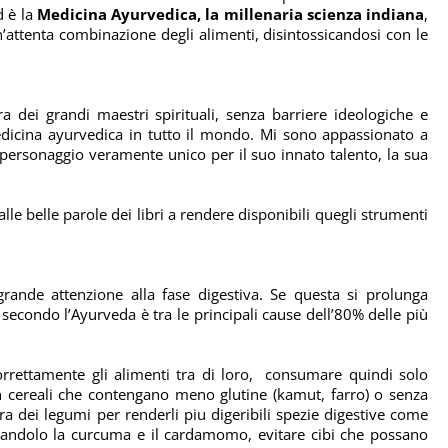
d è la
Medicina Ayurvedica, la millenaria scienza indiana
,
un’attenta combinazione degli alimenti, disintossicandosi con le
a dei grandi maestri spirituali, senza barriere ideologiche e
edicina ayurvedica in tutto il mondo. Mi sono appassionato a
 personaggio veramente unico per il suo innato talento, la sua
le belle parole dei libri a rendere disponibili quegli strumenti
ande attenzione alla fase digestiva. Se questa si prolunga
econdo l’Ayurveda è tra le principali cause dell’80% delle più
rettamente gli alimenti tra di loro,
consumare quindi solo
con cereali che contengano meno glutine (kamut, farro) o senza
ra dei legumi per renderli piu digeribili spezie digestive come
iandolo la curcuma e il cardamomo, evitare cibi che possano