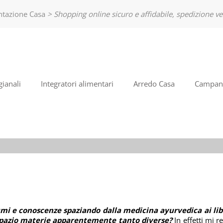
entazione Casa
> Shopping online sicuro e affidabile, spedizione ve
So
Bento
nome
poi cl
ianali
Integratori alimentari
Arredo Casa
Campane
Ha
mi e conoscenze spaziando dalla medicina ayurvedica ai libri
 spazio materie apparentemente tanto diverse?
In effetti mi 