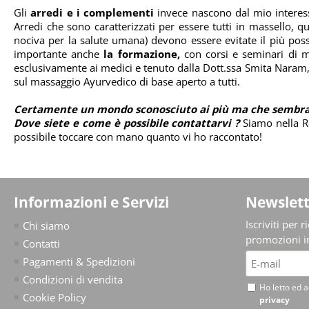
Gli
arredi e i complementi
invece nascono dal mio interesse
Arredi che sono caratterizzati per essere tutti in massello, q
nociva per la salute umana) devono essere evitate il più pos
importante anche
la formazione,
con corsi e seminari di me
esclusivamente ai medici e tenuto dalla Dott.ssa Smita Naram, da
sul massaggio Ayurvedico di base aperto a tutti.
Certamente un mondo sconosciuto ai più ma che sembra 
Dove siete e come è possibile contattarvi ?
Siamo nella Re
possibile toccare con mano quanto vi ho raccontato!
Informazioni e Servizi
Newslett
Iscriviti per 
Chi siamo
promozioni in
Contatti
Pagamenti & Spedizioni
Condizioni di vendita
Ho letto ed a
Cookie Policy
privacy