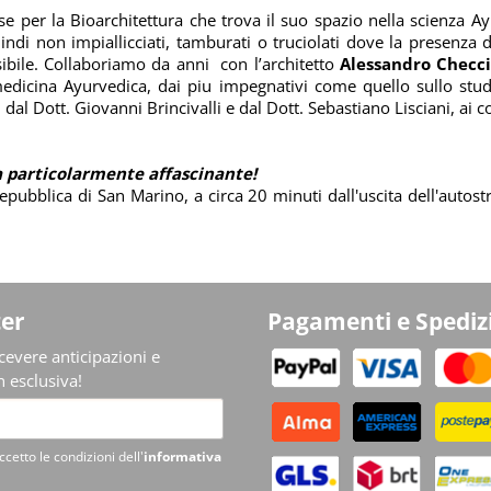
 per la Bioarchitettura che trova il suo spazio nella scienza Ayu
uindi non impiallicciati, tamburati o truciolati dove la presenza 
sibile. Collaboriamo da anni
con l’architetto
Alessandro Checc
dicina Ayurvedica, dai piu impegnativi come quello sullo studio 
l Dott. Giovanni Brincivalli e dal Dott. Sebastiano Lisciani, ai c
particolarmente affascinante!
pubblica di San Marino, a circa 20 minuti dall'uscita dell'autos
er
Pagamenti e Spediz
ricevere anticipazioni e
 esclusiva!
ccetto le condizioni dell'
informativa