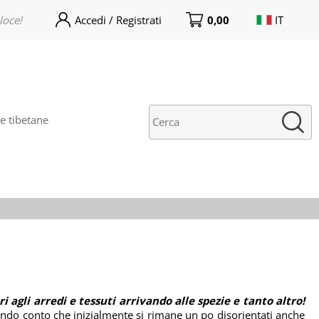
loce!
Accedi / Registrati
0,00
IT
no già registrato/a
Sono un/una nuovo/a cliente
rnato/a! Inserisci il tuo
Prima volta su India World
 utente e la password e
Store? clicca qui sotto per creare
icca sul pulstante "Accedi"
un nuovo account. La
registrazione è gratuita e veloce!
 tibetane
E-mail:
Password:
i perso la password?
 agli arredi e tessuti
arrivando alle spezie e tanto altro!
rendo conto che inizialmente si rimane un po disorientati anche