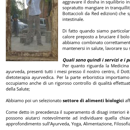
aggravare il dosha in squilibrio 
sopratutto mangiare in tranquilli
Bottaccioli da Red edizioni) che 
intestinale.
Di fatto quando siamo particolar
calore preposto a bruciare il bol
abbiamo combinato correttamente g
mantenersi in salute, lavorare su s
Quali sono quindi i servizi e i 
Per quanto riguarda la Medicina
ayurveda, presenti tutti i mesi presso il nostro centro, il Do
dietoterapia ayurvedica. Per la parte erboristica importiamo
occupiamo anche di un rigoroso controllo di qualità effettuati 
della Salute;
Abbiamo poi un selezionato
settore di alimenti biologici
aff
Come detto in precedenza il superamento di disagi interiori è
possono aiutarci notevolmente ad individuare quella chiave
approfondimento sull’Ayurveda, Yoga, Alimentazione, Filosofia,