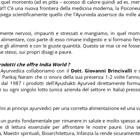
in quel momento (ad es pitta – eccesso di calore quindi ad es. m
tà!!! C’è una nuova frontiera della medicina moderna, la Psicone
spiega scientificamente quello che l’Ayurveda asserisce da mille 
mente nervosi, impauriti e stressati e mangiamo, in quel moment
o alimentare, cosi parte di esso rimane indigesto e si formano fe
li alimenti e con le giuste quantità. Questo se mai ce ne fosse 
e stessi, sui propri disagi e paure.
prodotti che offre India World ?
 Ayurvedica collaboriamo con il
Dott. Giovanni Brincivalli
e c
tt. Pankaj Naram che ci onora della sua presenza 1-2 volte l’anno,
 dal 1987 i prodotti dell’Ayushakti Ayurved direttamente formula
su ogni singolo lotto (unica azienda del settore in Italia) press
ini ai principi ayurvedici per una corretta alimentazione ed una v
 un punto fondamentale per rimanere in salute e molto spesso at
 di lettura essenziale per affrontare le nostre paure. Una se
 Maestri spirituali, Bioarchitettura, Infanzia la rende sicurament