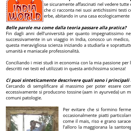
se sicuramente affascinati nel vedere tutte 
che ci racconta nei suoi antichissimi testi
erbe, abitando in una casa ecologicamente s
Belle parole ma come dalla teoria passare alla pratica?
Fin dagli anni dell’università per quanto impegnatissimo nel
successivamente in un viaggio in India, conosco un medico, 
questa meravigliosa scienza iniziando a studiarla e soprattut
umanità e maniacale professionalità.
Conciliando i miei studi in economia con la mia passione per l’
descritti nei testi ed utilizzati in questa antichissima scienza!
Ci puoi sinteticamente descrivere quali sono i principali
Cercando di semplificare al massimo per poter essere comp
eccessivamente si producono tossine (aam in ayurveda) un muco
comuni patologie.
Per evitare che si formino ferme
occasionalmente piatti particolar
come il mais, riso e grano saracen
l’alloro la maggiorana la santore