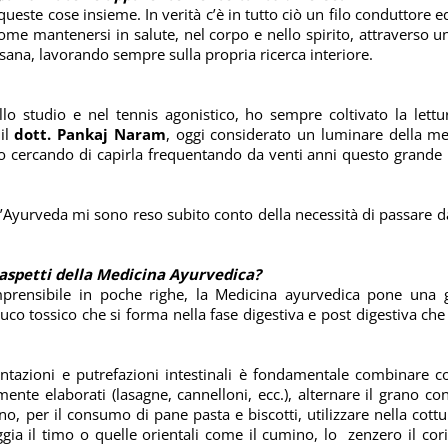
queste cose insieme. In verità c’è in tutto ciò un filo conduttore e
 come mantenersi in salute, nel corpo e nello spirito, attraverso 
ana, lavorando sempre sulla propria ricerca interiore.
lo studio e nel tennis agonistico, ho sempre coltivato la lettur
il
dott. Pankaj Naram
, oggi considerato un luminare della m
to cercando di capirla frequentando da venti anni questo grande
Ayurveda mi sono reso subito conto della necessità di passare dal
 aspetti della Medicina Ayurvedica?
rensibile in poche righe, la Medicina ayurvedica pone una gr
 tossico che si forma nella fase digestiva e post digestiva che s
ntazioni e putrefazioni intestinali è fondamentale combinare cor
mente elaborati (lasagne, cannelloni, ecc.), alternare il grano 
o, per il consumo di pane pasta e biscotti, utilizzare nella cottu
ggia il timo o quelle orientali come il cumino, lo
zenzero il cor