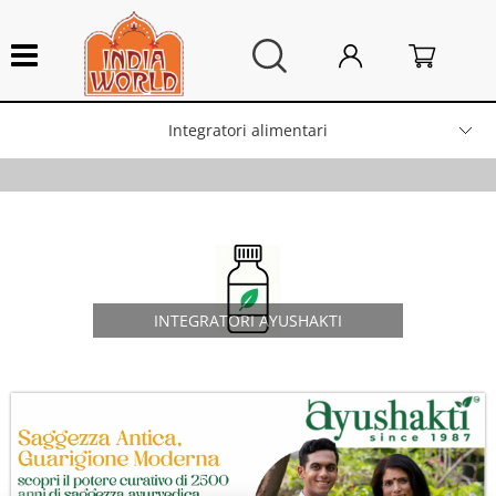
Integratori alimentari
HOME
Produttore
Lampade artigianali
Tag Ayu
Arredo Casa
INTEGRATORI AYUSHAKTI
Campane tibetane