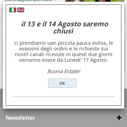
il 13 e il 14 Agosto saremo
chiusi
ci prendiamo uan piccola pausa estiva, le
evasioni degli ordini e le richieste sui
nostri canali ricevute in questi due giorni
verranno evase da Lunedi' 17 Agosto.
La fondatrice della Ayushakti Dr.ssa Smita NARAM
Buona Estate!
Informazioni e Servizi
Chi siamo
Contatti
Newsletter
Pagamenti & Spedizioni
Iscriviti per ricevere anticipazioni e promozioni in esclusiva!