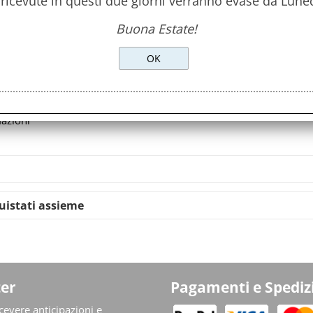
 ricevute in questi due giorni verranno evase da Lune
> torna alla lista dell
Buona Estate!
Avvisami quando diminuisce il
mazioni
quistati assieme
er
Pagamenti e Spediz
ricevere anticipazioni e