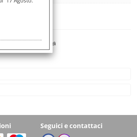
di' 17 Agosto.
a stessa famiglia
 prezzo
Condividi
ioni
Seguici e contattaci