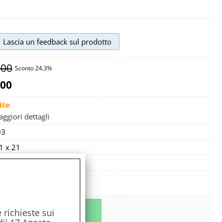
,00
Sconto 24.3%
,00
ite
ggiori dettagli
03
1 x 21
cato
ora pochi pezzi
n 24/48 ore!
 richieste sui