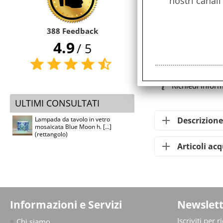
nostri canali
388 Feedback
4.9
/ 5
Servizi
Stampa
Richiedi infor
ULTIMI CONSULTATI
Descrizione
Lampada da tavolo in vetro
mosaicata Blue Moon h. [...]
(rettangolo)
Articoli ac
Informazioni e Servizi
Newslett
Iscriviti per 
Chi siamo