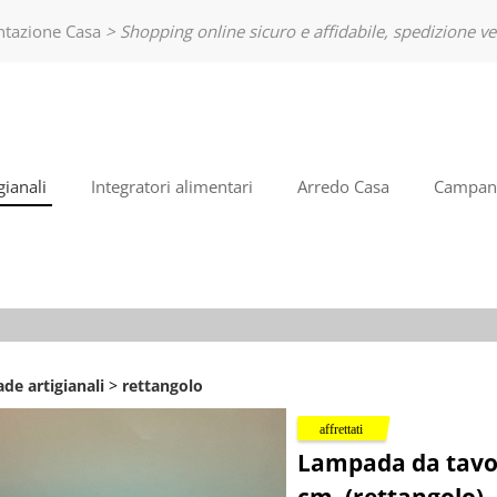
entazione Casa
> Shopping online sicuro e affidabile, spedizione ve
So
Bento
nome
poi cl
ianali
Integratori alimentari
Arredo Casa
Campane
Ha
de artigianali
rettangolo
Lampada da tavol