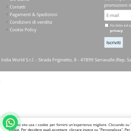
promozioni in
Contatti
Pagamenti & Spedizioni
Condizioni di vendita
Ho letto ed a
Cookie Policy
privacy
India World S.r.l. - Strada Friginetto, 8 - 47899 Serravalle (R
Questo sito usa i cookie per fornirti un'esperienza migliore. Cliccando su 
cookie. Per decidere quali accettare, cliccare invece su "Personalizza". Per