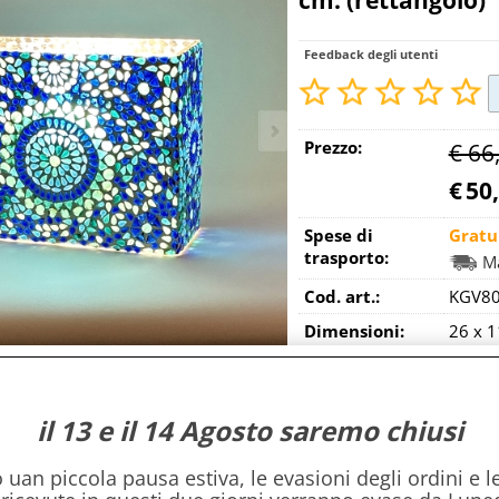
cm. (rettangolo)
Feedback degli utenti
Prezzo:
€ 66
€
50
Spese di
Gratu
trasporto:
Ma
Cod. art.:
KGV8
Dimensioni:
26 x 1
Stile:
Mosai
Disponibilità:
anc
il 13 e il 14 Agosto saremo chiusi
ricevi i
Quantità:
uan piccola pausa estiva, le evasioni degli ordini e le