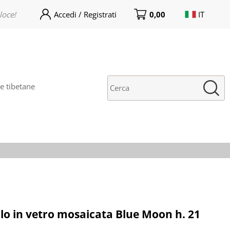
loce!
Accedi / Registrati
0,00
IT
no già registrato/a
Sono un/una nuovo/a cliente
rnato/a! Inserisci il tuo
Prima volta su India World
 utente e la password e
Store? clicca qui sotto per creare
icca sul pulstante "Accedi"
un nuovo account. La
registrazione è gratuita e veloce!
 tibetane
E-mail:
Password:
i perso la password?
o in vetro mosaicata Blue Moon h. 21