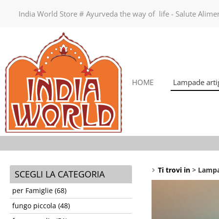
India World Store # Ayurveda the way of life - Salute Alim
HOME
Lampade artig
Ti trovi in
Lampa
SCEGLI LA CATEGORIA
per Famiglie (68)
fungo piccola (48)