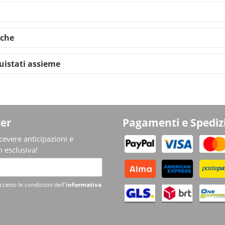
iche
quistati assieme
er
Pagamenti e Spediz
ricevere anticipazioni e
 esclusiva!
ccetto le condizioni dell'
informativa