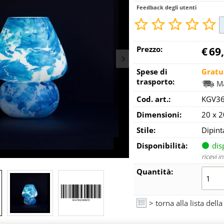
Feedback degli utenti
Prezzo:
€
69
Spese di
Gratu
trasporto:
Ma
Cod. art.:
KGV3
Dimensioni:
20 x 2
Stile:
Dipint
Disponibilità:
dis
ricevi i
Quantità:
> torna alla lista dell