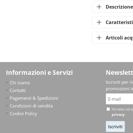
Descrizione
Caratterist
Articoli ac
Informazioni e Servizi
Newslett
Iscriviti per 
Chi siamo
promozioni in
Contatti
Pagamenti & Spedizioni
Condizioni di vendita
Ho letto ed a
Cookie Policy
privacy