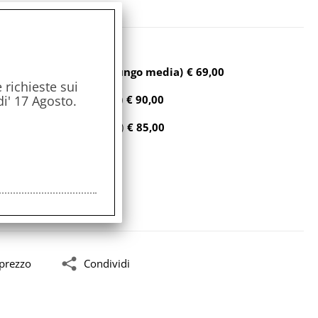
inta Ocean h. 23 cm. (fungo media)
€ 69,00
 richieste sui
di' 17 Agosto.
 h. 32 cm. (fungo grande)
€ 90,00
 h. 32 cm. (ovale grande)
€ 85,00
 prezzo
Condividi