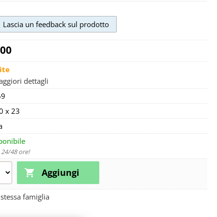
,00
ite
ggiori dettagli
69
0 x 23
a
ponibile
n 24/48 ore!
a stessa famiglia