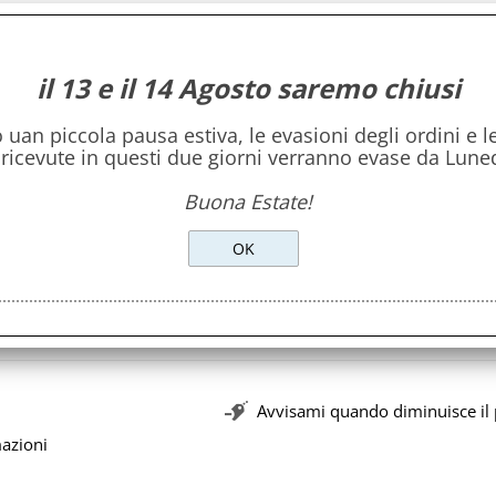
essarti anche
il 13 e il 14 Agosto saremo chiusi
Questo articolo: Lampada da tavolo in vetro dip
uan piccola pausa estiva, le evasioni degli ordini e le
 ricevute in questi due giorni verranno evase da Lune
Lampada da tavolo in vetro mosaicata Color Universe
Lampada da tavolo in vetro mosaicata Wheel Mandala
Buona Estate!
244,00
€
Totale:
Avvisami quando diminuisce il
mazioni