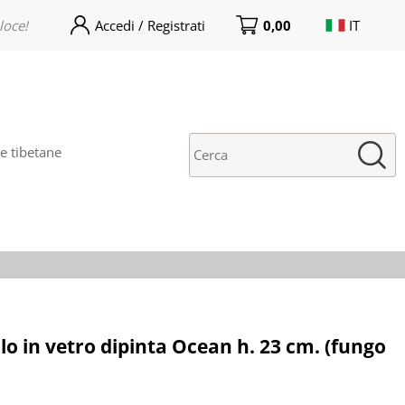
loce!
Accedi / Registrati
0,00
IT
no già registrato/a
Sono un/una nuovo/a cliente
rnato/a! Inserisci il tuo
Prima volta su India World
 utente e la password e
Store? clicca qui sotto per creare
icca sul pulstante "Accedi"
un nuovo account. La
registrazione è gratuita e veloce!
 tibetane
E-mail:
Password:
i perso la password?
o in vetro dipinta Ocean h. 23 cm. (fungo