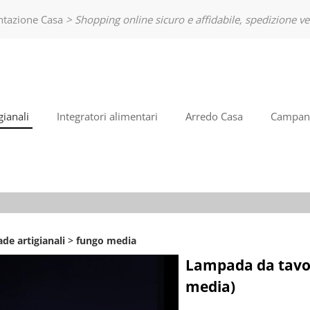
entazione Casa
> Shopping online sicuro e affidabile, spedizione ve
So
Bento
nome
poi cl
ianali
Integratori alimentari
Arredo Casa
Campane
Ha
de artigianali
fungo media
Lampada da tavol
media)