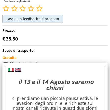
Feedback degli utenti
Prezzo:
€
35,50
Spese di trasporto:
Gratuite
Maggiori dettagli
Cod. art.:
il 13 e il 14 Agosto saremo
KGV108s
chiusi
Dimensioni:
20 x 9 x 17
ci prendiamo uan piccola pausa estiva, le
evasioni degli ordini e le richieste sui
Stile:
nostri canali ricevute in questi due giorni