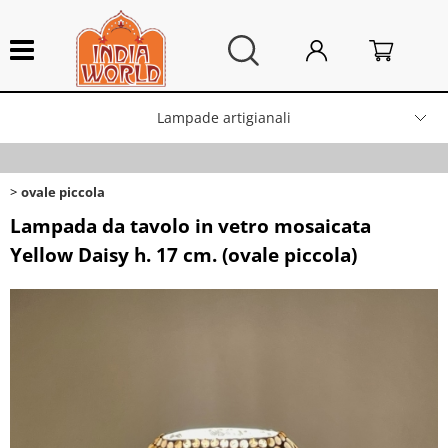
Lampade artigianali
HOME
>
Categoria:
Lampade artigianali
ovale piccola
ovale piccola
Integratori alimentari
Lampada da tavolo in vetro mosaicata
Yellow Daisy h. 17 cm. (ovale piccola)
Arredo Casa
Campane tibetane