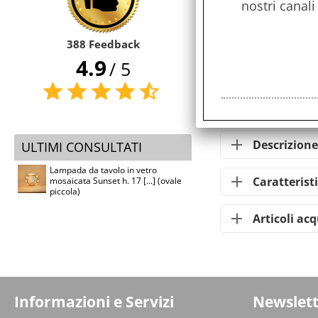
nostri canali
388 Feedback
Servizi
4.9
/ 5
Stampa
Condividi
Descrizione
ULTIMI CONSULTATI
Lampada da tavolo in vetro
Caratterist
mosaicata Sunset h. 17 [...] (ovale
piccola)
Articoli ac
Informazioni e Servizi
Newslett