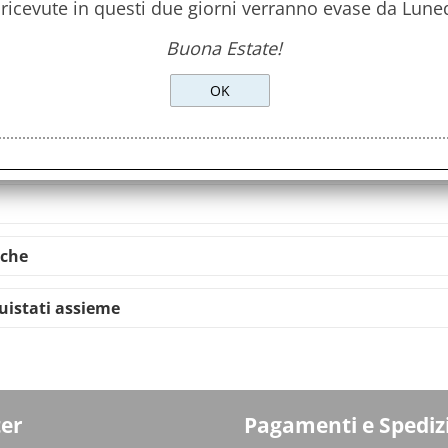
 ricevute in questi due giorni verranno evase da Lune
Buona Estate!
Avvisami quando diminuisce il
Richiedi informazioni
iche
quistati assieme
er
Pagamenti e Spediz