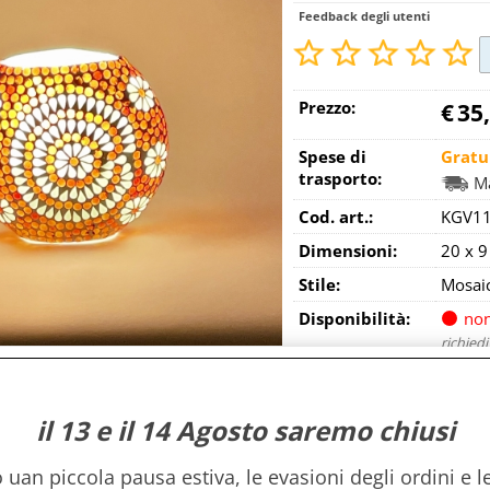
Feedback degli utenti
Prezzo:
€
35
Spese di
Gratu
trasporto:
Ma
Cod. art.:
KGV11
Dimensioni:
20 x 9
Stile:
Mosai
Disponibilità:
non
richiedi
Quantità:
il 13 e il 14 Agosto saremo chiusi
> torna alla lista dell
uan piccola pausa estiva, le evasioni degli ordini e le