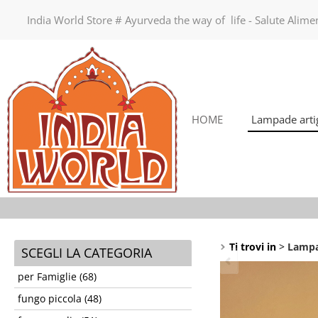
India World Store # Ayurveda the way of life - Salute Alim
HOME
Lampade artig
Ti trovi in
Lampa
SCEGLI LA CATEGORIA
per Famiglie (68)
fungo piccola (48)