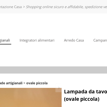
entazione Casa
> Shopping online sicuro e affidabile, spedizione ve
So
Bento
nome
poi cl
ianali
Integratori alimentari
Arredo Casa
Campane
Ha
de artigianali
ovale piccola
Lampada da tavol
(ovale piccola)