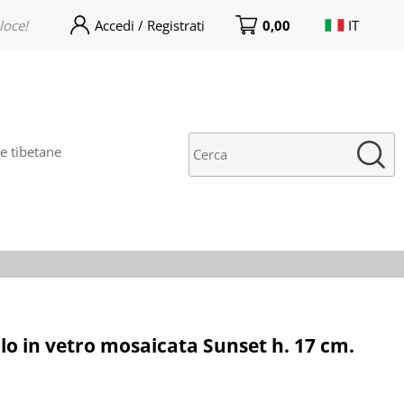
loce!
Accedi / Registrati
0,00
IT
no già registrato/a
Sono un/una nuovo/a cliente
rnato/a! Inserisci il tuo
Prima volta su India World
 utente e la password e
Store? clicca qui sotto per creare
icca sul pulstante "Accedi"
un nuovo account. La
registrazione è gratuita e veloce!
 tibetane
E-mail:
Password:
i perso la password?
o in vetro mosaicata Sunset h. 17 cm.