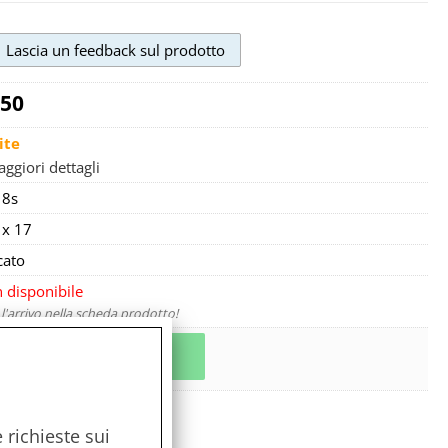
,50
ite
ggiori dettagli
8s
 x 17
cato
 disponibile
 l'arrivo nella scheda prodotto!
a stessa famiglia
 richieste sui