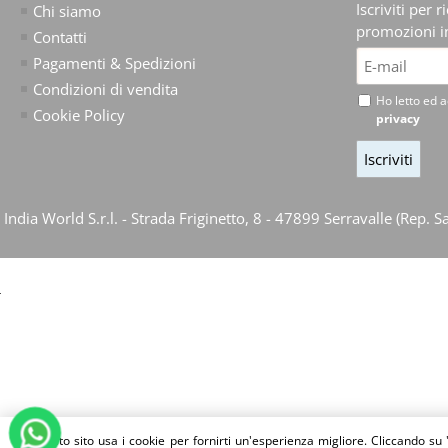
Iscriviti per 
Chi siamo
promozioni in
Contatti
Pagamenti & Spedizioni
Condizioni di vendita
Ho letto ed a
Cookie Policy
privacy
India World S.r.l. - Strada Friginetto, 8 - 47899 Serravalle (R
Questo sito usa i cookie per fornirti un'esperienza migliore. Cliccando su 