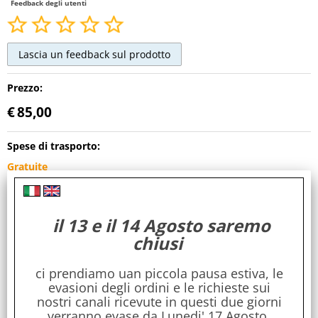
Feedback degli utenti
Prezzo:
€
85,00
Spese di trasporto:
Gratuite
Maggiori dettagli
Cod. art.:
il 13 e il 14 Agosto saremo
KGV432old
chiusi
Dimensioni:
ci prendiamo uan piccola pausa estiva, le
34 x 19 x 32
evasioni degli ordini e le richieste sui
nostri canali ricevute in questi due giorni
Stile:
verranno evase da Lunedi' 17 Agosto.