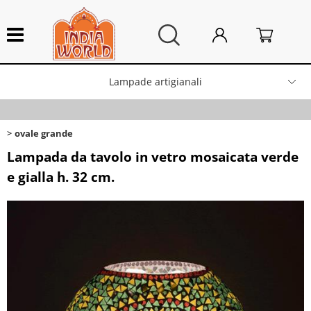
Lampade artigianali
HOME
>
Categoria:
Lampade artigianali
ovale grande
ovale grande
Integratori alimentari
Lampada da tavolo in vetro mosaicata verde
e gialla h. 32 cm.
Arredo Casa
Campane tibetane