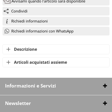
Avvisami quando l'articolo sarà disponibile
Condividi
Richiedi informazioni
Richiedi informazioni con WhatsApp
Descrizione
Articoli acquistati assieme
Informazioni e Servizi
Chi siamo
Contatti
Newsletter
Pagamenti & Spedizioni
Iscriviti per ricevere anticipazioni e promozioni in esclusiva!
Condizioni di vendita