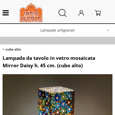
Lampade artigianali
HOME
>
Categoria:
Lampade artigianali
cubo alto
cubo alto
Integratori alimentari
Lampada da tavolo in vetro mosaicata
Mirror Daisy h. 45 cm. (cubo alto)
Arredo Casa
Campane tibetane