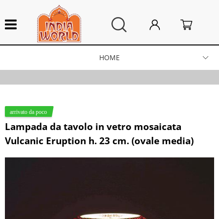
HOME
Lampade artigianali
Categoria:
HOME
Integratori alimentari
Lampada da tavolo in vetro mosaicata
Arredo Casa
Vulcanic Eruption h. 23 cm. (ovale media)
Campane tibetane