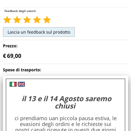
Feedback degli utenti
Prezzo:
€
69,00
Spese di trasporto:
Gratuite
Maggiori dettagli
il 13 e il 14 Agosto saremo
Cod. art.:
chiusi
KGV128
Dimensioni:
ci prendiamo uan piccola pausa estiva, le
evasioni degli ordini e le richieste sui
27 x 12 x 25
nostri canali ricevute in questi due giorni