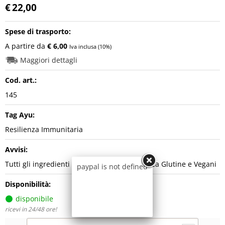
€
22,00
Spese di trasporto:
A partire da
€ 6,00
Iva inclusa (10%)
Maggiori dettagli
Cod. art.:
145
Tag Ayu:
Resilienza Immunitaria
Avvisi:
Tutti gli ingredienti sono Naturalmente Senza Glutine e Vegani
paypal is not defined
Disponibilità:
disponibile
ricevi in 24/48 ore!