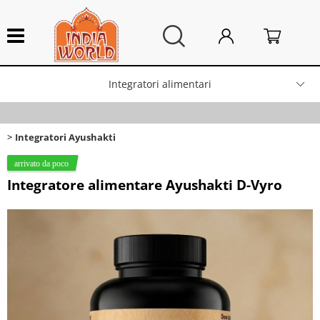
Integratori alimentari
HOME
>
Categoria:
Integratori alimentari
Integratori Ayushakti
Integratori Ayushakti
Lampade artigianali
Produttore
Integratore alimentare Ayushakti D-Vyro
Arredo Casa
Tag Ayu
Campane tibetane