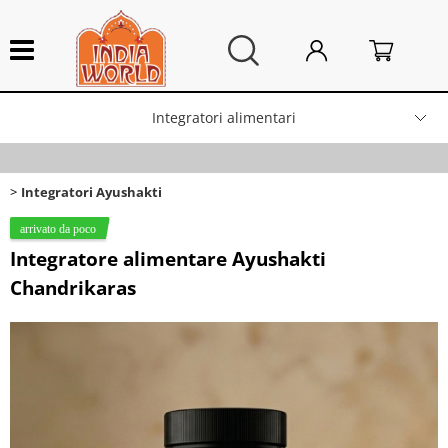
Integratori alimentari
HOME
>
Categoria:
Integratori alimentari
Integratori Ayushakti
Integratori Ayushakti
Lampade artigianali
Produttore
Integratore alimentare Ayushakti
Arredo Casa
Chandrikaras
Tag Ayu
Campane tibetane