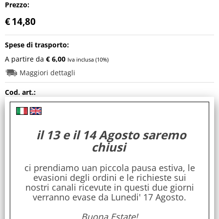
Prezzo:
€
14,80
Spese di trasporto:
A partire da
€ 6,00
Iva inclusa (10%)
Maggiori dettagli
Cod. art.:
008
Tag Ayu:
il 13 e il 14 Agosto saremo
Pelle e Capelli
chiusi
Avvisi:
ci prendiamo uan piccola pausa estiva, le
Tutti gli ingredienti sono Naturalmente Senza Glutine e Vegani
evasioni degli ordini e le richieste sui
nostri canali ricevute in questi due giorni
Disponibilità:
verranno evase da Lunedi' 17 Agosto.
disponibile
Buona Estate!
ricevi in 24/48 ore!