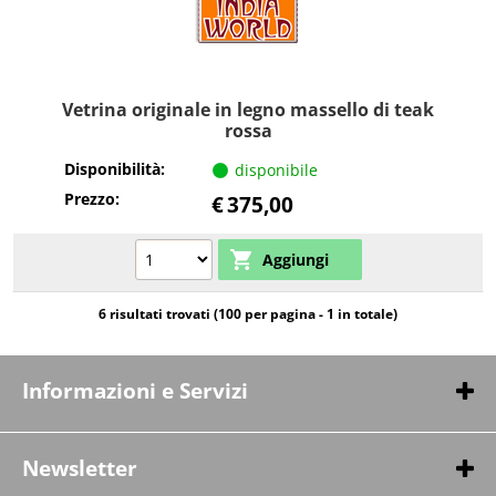
Vetrina originale in legno massello di teak
rossa
Disponibilità:
disponibile
Prezzo:
€
375,00
6 risultati trovati (100 per pagina - 1 in totale)
Informazioni e Servizi
Chi siamo
Contatti
Newsletter
Pagamenti & Spedizioni